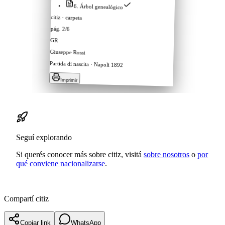
Documentos
app.citiz ·
Documentos
LR
Apost.
Trad.
Cert.
Digital
Persona
Giuseppe
GR
Maria
MC
Seguí explorando
Antonio
AR
Si querés conocer más sobre citiz, visitá
sobre nosotros
o
por
qué conviene nacionalizarse
.
Rosa
RB
Marco
MR
Compartí citiz
Laura
LF
Lucía
LR
Copiar link
WhatsApp