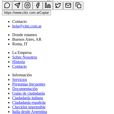
Nacimiento · Digital / Certificada / Traduci
Apostillada
https://www.citiz.com.ar
Copiar
Contacto
hola@citiz.com.ar
Donde estamos
Buenos Aires, AR
app.citiz ·
Carpeta para imprimir
Roma, IT
La Empresa
Sobre Nosotros
Historia
Contacto
Información
Servicios
Preguntas frecuentes
Documentación
Guías de ciudadanía
Ciudadanía italiana
Ciudadanía española
Checklist imprimible
Italia desde Argentina